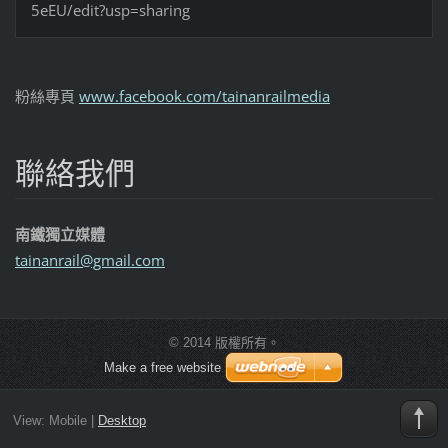
5eEU/edit?usp=sharing
粉絲專頁
www.facebook.com/tainanrailmedia
聯絡我們
南鐵獨立媒體
tainanra
il@gmail
.com
© 2014 版權所有。
Make a free website
View:
Mobile
|
Desktop